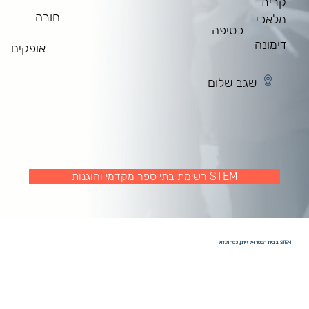
קרית
חורה
מלאכי
כסיפה
דימונה
אופקים
שגב שלום
רשימת בתי ספר מקדמי והוגנות STEM
STEM בבית הספר אל זייתון, כפר מנדא