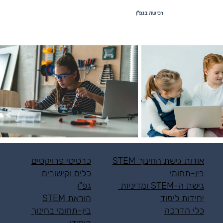
רכישה בגפ"ן
אודות גישת החינוך STEM
כרטיסי פרויקטים
בין-תחומי
כלים וקישורים
גישת ה-STEM ומדיניות
גפ"ן
יחידות לימוד
הוראת STEM
כלי הדרכה
בין-תחומי בחינוך
היסודי