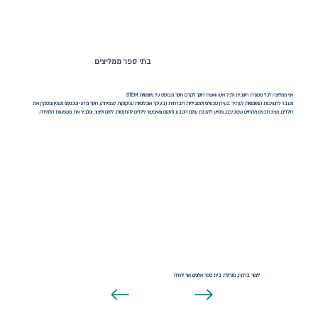
בתי ספר ממליצים
אני ממליצה לכל מסגרת חינוכית ולכל איש ואשת חינוך לקדם חינוך מבוסס על מיומנויות STEM.
מעבר לחשיבות המיומנויות לעתיד בעידן טכנולוגי ולמוביליות חברתית (בעיקר אוכלוסיות שזקוקות לצמיחה), חינוך מדעי וטכנולוגי מעניין ומסקרן את
הילדים, מציג תכנים מהחיים שסביבם, מסייע להבנת עולם הטבע והיקום ומאפשר לילדים להתנסות, ליזום וליצור, ומגביר את משמעות הלמידה.
לימור ברקת, מנהלת בית ספר אלונים אור יהודה