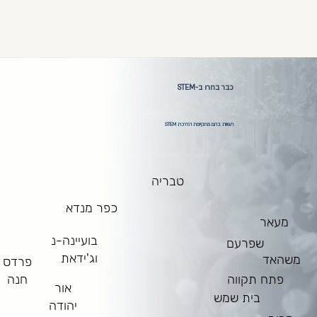
כבר בחרו ב-STEM
רשויות בהם מתקיימת הדרכת STEM
טבריה
כפר מנדא
מעאר
בועיינה-נ
שפרעם
וג'ידאת
משהאד
פרדס
חנה
פתח תקווה
אור
בית שמש
יהודה