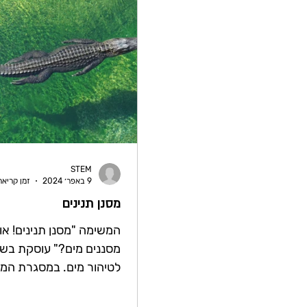
STEM
9 באפר׳ 2024
זמן קריאה 1 דק
מסנן תנינים
המשימה "מסנן תנינים! או:
מסננים מים?" עוסקת בשי
לטיהור מים. במסגרת המ
התלמידים ילמדו להכיר שי
לטיהור מים ומתנסים בהן..