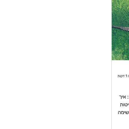
ות
 איך
טות
שימה
טות שונות
..