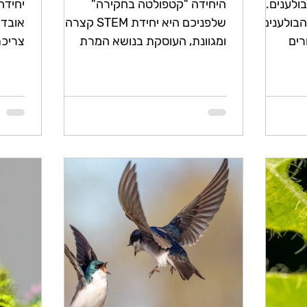
ולענים.
היחידה "קטפולטה בחקירה"
יחידה
הבולענים
שלפניכם היא יחידת STEM קצרה
אובדן
רים
ומגוונת, העוסקת בנושא המרת
צריכת
ענים באזור
אנרגיה באמצעות מכשיר היסטורי –
הביתי
הקטפולטה. היחידה נפתחת...
בבית 