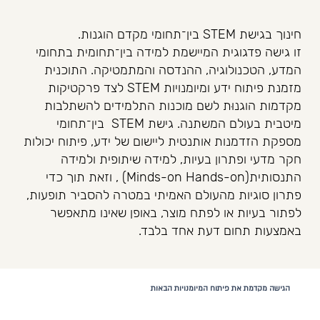
חינוך בגישת STEM בין־תחומי מקדם הוגנות.
זו גישה פדגוגית המיישמת למידה בין־תחומית בתחומי
המדע, הטכנולוגיה, ההנדסה והמתמטיקה. התוכנית
מזמנת פיתוח ידע ומיומנויות STEM לצד פרקטיקות
מקדמות הוגנוּת לשם מוכנות התלמידים להשתלבות
מיטבית בעולם המשתנה. גישת STEM בין־תחומי
מספקת הזדמנות אותנטית ליישום של ידע, פיתוח יכולות
חקר מדעי ופתרון בעיות, למידה שיתופית ולמידה
התנסותית(Minds-on Hands-on) , וזאת תוך כדי
פתרון סוגיות מהעולם האמיתי במטרה להסביר תופעות,
לפתור בעיות או לפתח מוצר, באופן שאינו מתאפשר
באמצעות תחום דעת אחד בלבד.
הגישה מקדמת את פיתוח המיומנויות הבאות