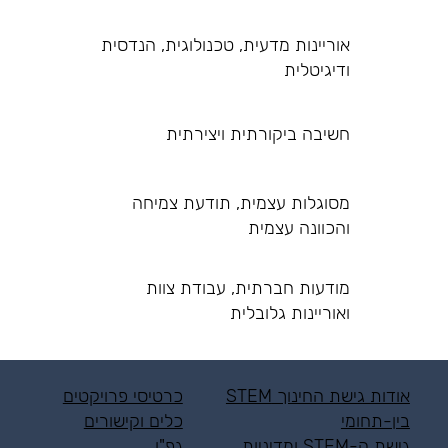
אוריינות מדעית, טכנולוגית, הנדסית
ודיגיטלית
חשיבה ביקורתית ויצירתית
מסוגלות עצמית, תודעת צמיחה
והכוונה עצמית
מודעות חברתית, עבודת צוות
ואוריינות גלובלית
אודות גישת החינוך STEM
כרטיסי פרויקטים
בין-תחומי
כלים וקישורים
גישת ה-STEM ומדיניות
גפ"ן