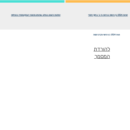
הוראת STEM בין-תחומי בכיתות א'-ב' בחינוך היסודי
המלצות ודגשים בשילוב שותפים מהמגזר העסקי/מסחרי בפעילויות
גישת STEM בין תחומי מקדם הוגנות
להורדת
המסמך