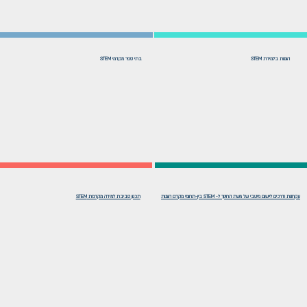
הוגנות בלמידת STEM
בתי ספר מקדמי STEM
עקרונות ודרכים ליישום מיטבי של גישת החינוך ל- STEM בין-תחומי מקדם הוגנות
תכנון סביבת למידה מקדמת STEM