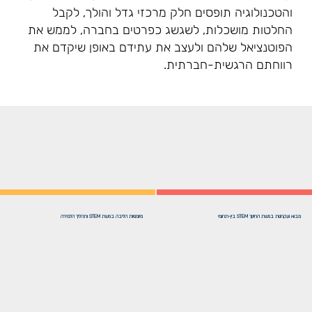
והטכנולוגיה תופסים חלק מרכזי גדל והולך, לקבל
החלטות מושכלות, לשגשג כפרטים בחברה, לממש את
הפוטנציאל שלהם ולעצב את עתידם באופן שיקדם את
רווחתם הרגשית-חברתית.
מבוא ועקרונות בגישת החינוך STEM בין-תחומי
מיומנויות הליבה בגישת STEM ותהליך הלמידה