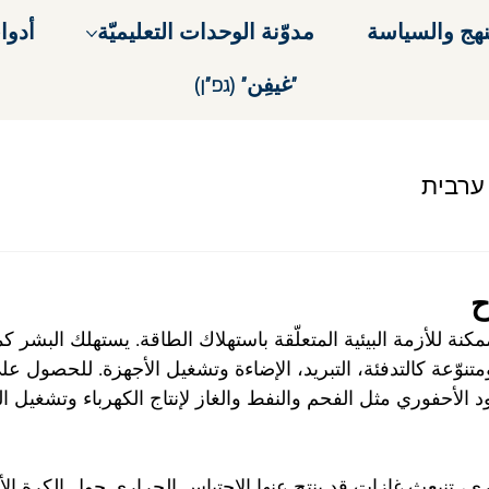
نهج والسياسة
مدوّنة الوحدات التعليميّة
أدوا
"غيفِن" (גפ"ן)
 ערבית
ح
مكنة للأزمة البيئية المتعلّقة باستهلاك الطاقة. يستهلك البشر ك
تنوّعة كالتدفئة، التبريد، الإضاءة وتشغيل الأجهزة. للحصول عل
 الأحفوري مثل الفحم والنفط والغاز لإنتاج الكهرباء وتشغيل ا
ي، تنبعث غازات قد ينتج عنها الاحتباس الحراري حول الكرة الأر