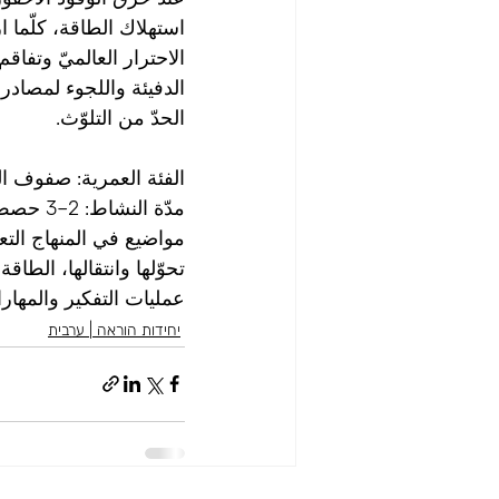
استهلاك الطاقة، كلّما ا
الاحترار العالميّ وتفاق
الدفيئة واللجوء لمصادر
الحدّ من التلوّث.
الفئة العمرية: صفوف 
مدّة النشاط: 2–3 حصص دراسيّة
مواضيع في المنهاج التعل
تحوّلها وانتقالها، الطاقة ا
عمليات التفكير والمهار
יחידות הוראה | ערבית